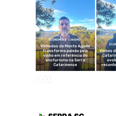
ECONOMIA E TURISMO
ECO
Vinhedos do Monte Agudo
transforma paixão pelo
Vinhos d
vinho em referência do
Catari
enoturismo na Serra
evol
Catarinense
reconh