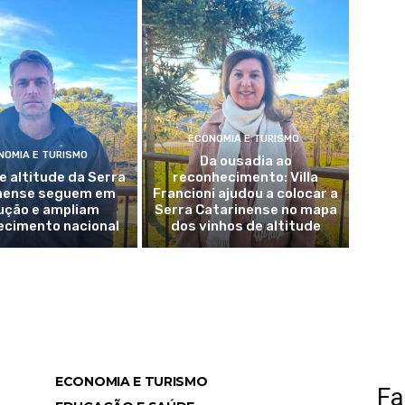
ECONOMIA E TURISMO
NOMIA E TURISMO
Da ousadia ao
e altitude da Serra
reconhecimento: Villa
nense seguem em
Francioni ajudou a colocar a
ução e ampliam
Serra Catarinense no mapa
ecimento nacional
dos vinhos de altitude
ECONOMIA E TURISMO
Fa