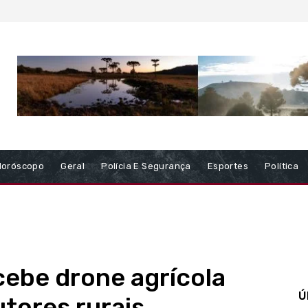
Horóscopo
Geral
Polícia E Segurança
Esportes
Política
cebe drone agrícola
Ú
utores rurais