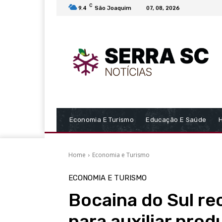
C
9.4
São Joaquim
07, 08, 2026
Economia E Turismo
Educação E Saúde
Home
Economia e Turismo
ECONOMIA E TURISMO
Bocaina do Sul re
para auxiliar prod