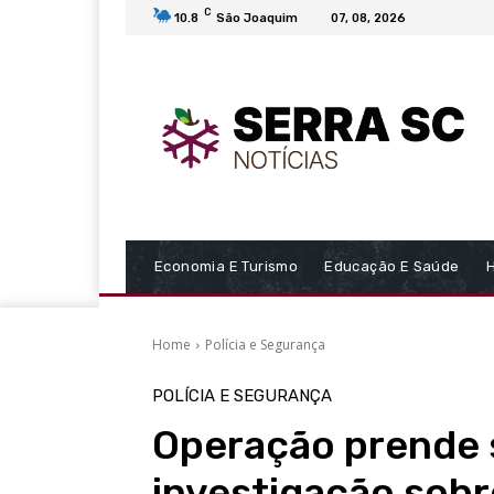
C
10.8
São Joaquim
07, 08, 2026
Economia E Turismo
Educação E Saúde
Home
Polícia e Segurança
POLÍCIA E SEGURANÇA
Operação prende 
investigação sobr