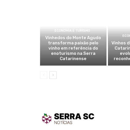
ECONOMIA E TURISMO
ECO
Vinhedos do Monte Agudo
transforma paixão pelo
Vinhos d
vinho em referência do
Catari
enoturismo na Serra
evol
Catarinense
reconh
TodayNe