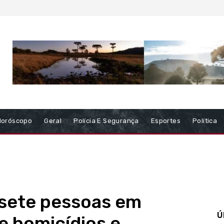
Horóscopo
Geral
Polícia E Segurança
Esportes
Política
sete pessoas em
Ú
e homicídios e