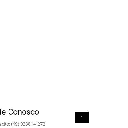
le Conosco
View all elements
ação: (49) 93381-4272