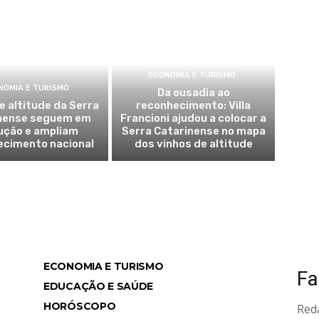
ECONOMIA E TURISMO
NOMIA E TURISMO
Da ousadia ao
e altitude da Serra
reconhecimento: Villa
nense seguem em
Francioni ajudou a colocar a
ução e ampliam
Serra Catarinense no mapa
ecimento nacional
dos vinhos de altitude
ECONOMIA E TURISMO
Fa
ws
EDUCAÇÃO E SAÚDE
HORÓSCOPO
Red