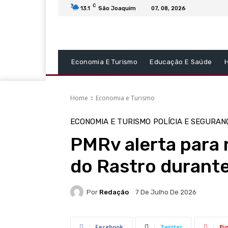
C
13.1
São Joaquim
07, 08, 2026
Economia E Turismo
Educação E Saúde
Home
Economia e Turismo
ECONOMIA E TURISMO
POLÍCIA E SEGURAN
PMRv alerta para 
do Rastro durante
Por
Redação
7 De Julho De 2026
Facebook
Twitter
Pi