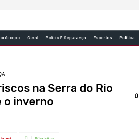
Horóscopo
Geral
Polícia E Segurança
Esportes
Política
ÇA
riscos na Serra do Rio
Ú
 o inverno
nterest
WhatsApp