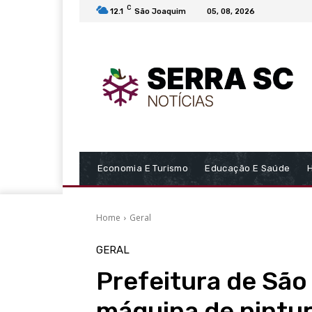
C
12.1
São Joaquim
05, 08, 2026
Economia E Turismo
Educação E Saúde
Home
Geral
GERAL
Prefeitura de Sã
máquina de pintur