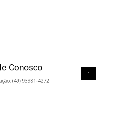
le Conosco
View all elements
ação: (49) 93381-4272