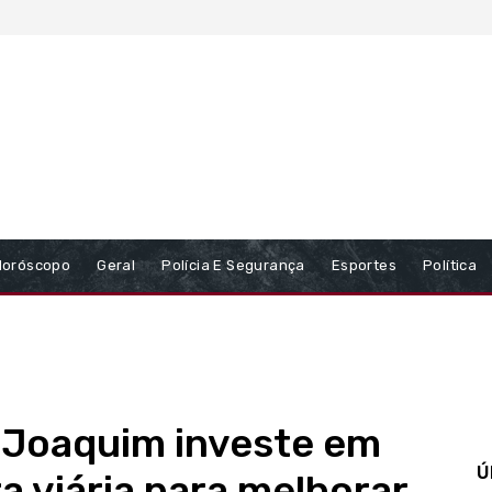
Horóscopo
Geral
Polícia E Segurança
Esportes
Política
o Joaquim investe em
Ú
a viária para melhorar