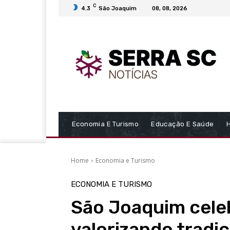
C
4.3
São Joaquim
08, 08, 2026
Economia E Turismo
Educação E Saúde
Home
Economia e Turismo
ECONOMIA E TURISMO
São Joaquim cele
valorizando tradiç