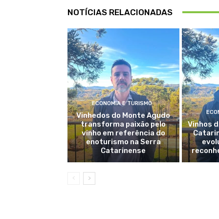
NOTÍCIAS RELACIONADAS
ECONOMIA E TURISMO
ECO
Vinhedos do Monte Agudo
transforma paixão pelo
Vinhos d
vinho em referência do
Catari
enoturismo na Serra
evol
Catarinense
reconh