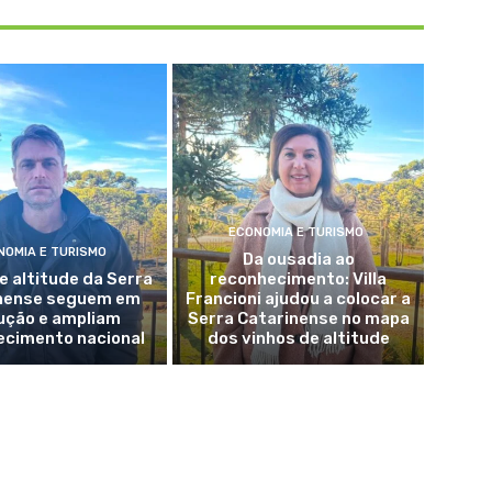
ECONOMIA E TURISMO
NOMIA E TURISMO
Da ousadia ao
e altitude da Serra
reconhecimento: Villa
nense seguem em
Francioni ajudou a colocar a
ução e ampliam
Serra Catarinense no mapa
ecimento nacional
dos vinhos de altitude