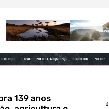
Horóscopo
Geral
Polícia E Segurança
Esportes
Política
bra 139 anos
Ú
ão, agricultura e