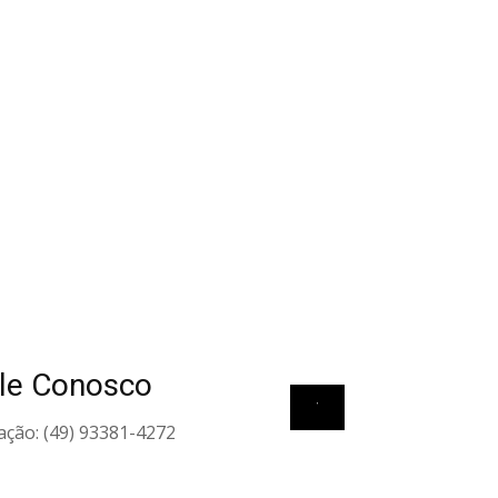
le Conosco
View all elements
ação: (49) 93381-4272