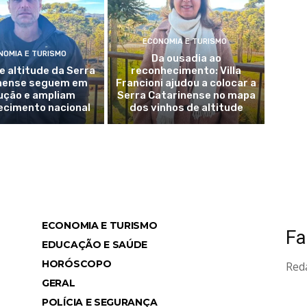
ECONOMIA E TURISMO
NOMIA E TURISMO
Da ousadia ao
e altitude da Serra
reconhecimento: Villa
nense seguem em
Francioni ajudou a colocar a
ução e ampliam
Serra Catarinense no mapa
ecimento nacional
dos vinhos de altitude
ECONOMIA E TURISMO
Fa
ws
EDUCAÇÃO E SAÚDE
HORÓSCOPO
Red
GERAL
POLÍCIA E SEGURANÇA