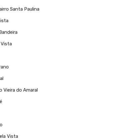
irro Santa Paulina
ista
Bandeira
 Vista
rano
al
o Vieira do Amaral
é
no
ela Vista