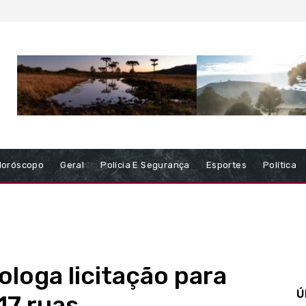
Horóscopo
Geral
Polícia E Segurança
Esportes
Política
loga licitação para
Ú
17 ruas