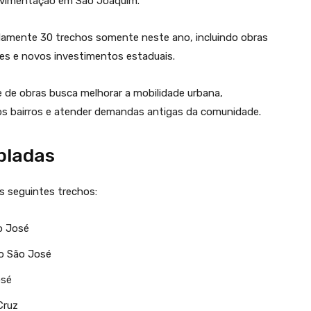
pavimentação em São Joaquim.
damente 30 trechos somente neste ano, incluindo obras
es e novos investimentos estaduais.
 de obras busca melhorar a mobilidade urbana,
 os bairros e atender demandas antigas da comunidade.
pladas
s seguintes trechos:
o José
o São José
osé
Cruz