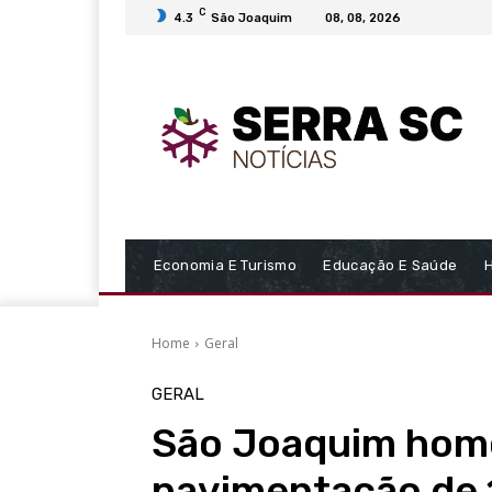
C
4.3
São Joaquim
08, 08, 2026
Economia E Turismo
Educação E Saúde
Home
Geral
GERAL
São Joaquim homo
pavimentação de 