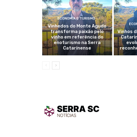
ECONOMIA E TURISMO
ECO
Vinhedos do Monte Agudo
transforma paixão pelo
Vinhos d
vinho em referência do
Catari
enoturismo na Serra
evol
Catarinense
reconh
TodayNe
TodayNews