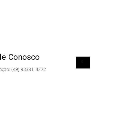
le Conosco
View all elements
ação: (49) 93381-4272