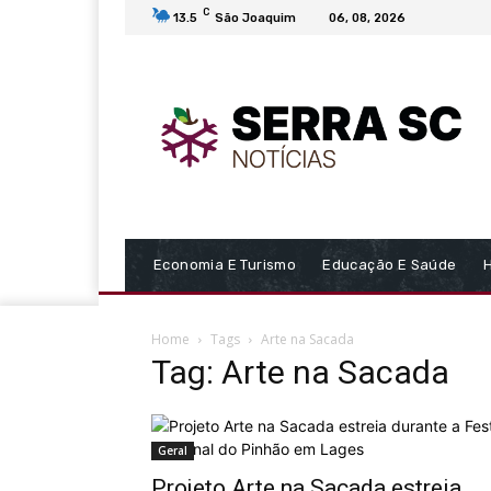
C
13.5
São Joaquim
06, 08, 2026
Economia E Turismo
Educação E Saúde
Home
Tags
Arte na Sacada
Tag: Arte na Sacada
Geral
Projeto Arte na Sacada estreia