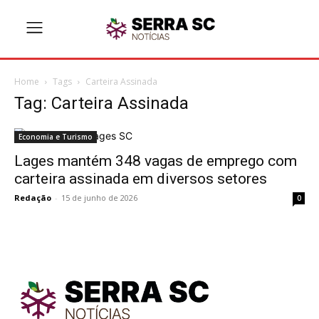
Home
Tags
Carteira Assinada
Tag: Carteira Assinada
Economia e Turismo
Lages mantém 348 vagas de emprego com
carteira assinada em diversos setores
Redação
-
15 de junho de 2026
0
TodayNews