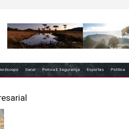
Horóscopo
Geral
Polícia E Segurança
Esportes
Política
esarial