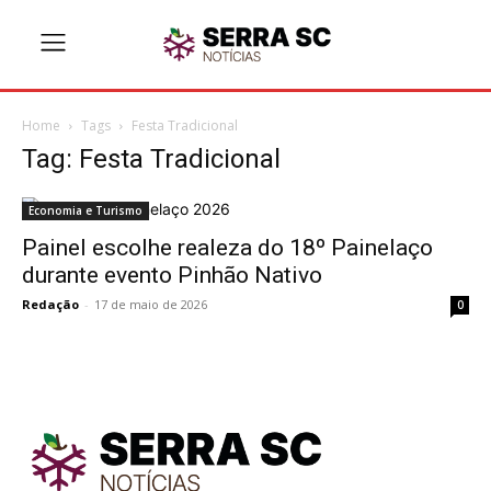
Home
Tags
Festa Tradicional
Tag: Festa Tradicional
Economia e Turismo
Painel escolhe realeza do 18º Painelaço
durante evento Pinhão Nativo
Redação
-
17 de maio de 2026
0
TodayNews