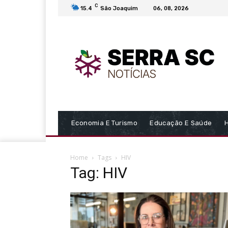
C
15.4
São Joaquim
06, 08, 2026
Economia E Turismo
Educação E Saúde
Home
Tags
HIV
Tag: HIV