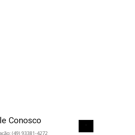
le Conosco
View all elements
ação: (49) 93381-4272