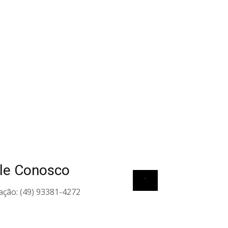
le Conosco
View all elements
ação: (49) 93381-4272