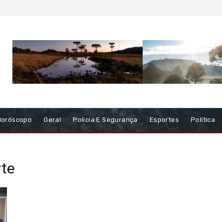
Horóscopo
Geral
Polícia E Segurança
Esportes
Política
rte