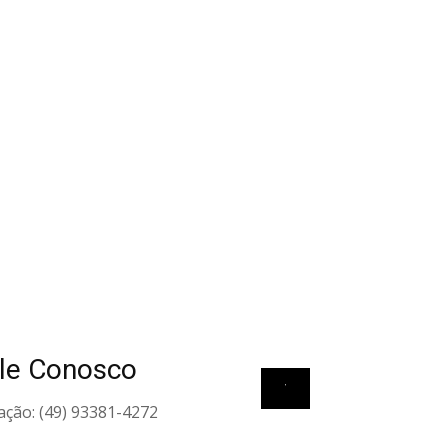
le Conosco
View all elements
ação: (49) 93381-4272