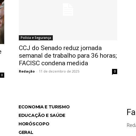
Polícia e Segurança
CCJ do Senado reduz jornada
e
semanal de trabalho para 36 horas;
FACISC condena medida
Redação
-
11 de dezembro de 2025
0
0
ECONOMIA E TURISMO
Fa
ws
EDUCAÇÃO E SAÚDE
HORÓSCOPO
Red
GERAL