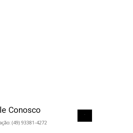
le Conosco
View all elements
ação: (49) 93381-4272