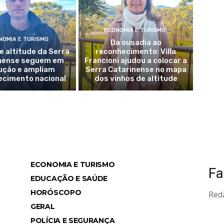
ECONOMIA E TURISMO
NOMIA E TURISMO
Da ousadia ao
e altitude da Serra
reconhecimento: Villa
nense seguem em
Francioni ajudou a colocar a
ução e ampliam
Serra Catarinense no mapa
ecimento nacional
dos vinhos de altitude
ECONOMIA E TURISMO
Fa
ws
EDUCAÇÃO E SAÚDE
HORÓSCOPO
Red
GERAL
POLÍCIA E SEGURANÇA