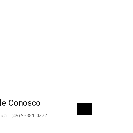
le Conosco
View all elements
ação: (49) 93381-4272