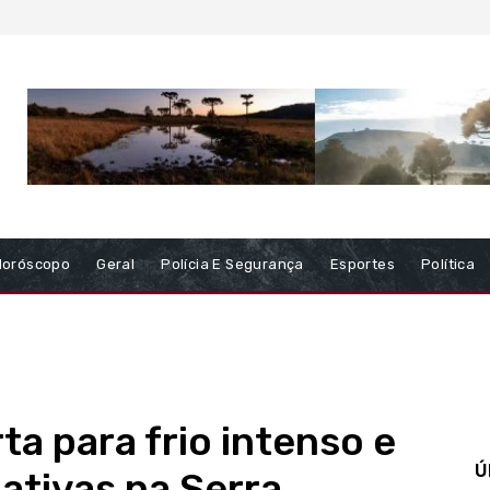
Horóscopo
Geral
Polícia E Segurança
Esportes
Política
ta para frio intenso e
Ú
ativas na Serra