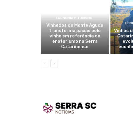
ECONOMIA E TURISMO
ECO
Vinhedos do Monte Agudo
transforma paixão pelo
Vinhos d
vinho em referência do
Catari
enoturismo na Serra
evol
Catarinense
reconh
TodayNe
TodayNews